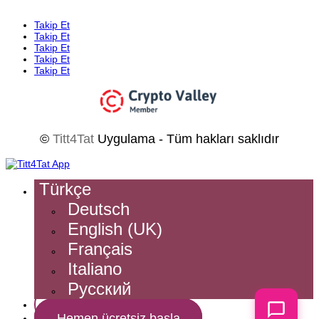
Takip Et
Takip Et
Takip Et
Takip Et
Takip Et
©
Titt4Tat
Uygulama - Tüm hakları saklıdır
Türkçe
Deutsch
English (UK)
Français
Italiano
Русский
Giriş yap
Hemen ücretsiz başla