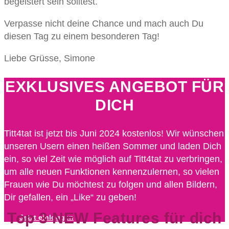
begeistert sein solltest.
Verpasse nicht deine Chance und mach auch Du
diesen Tag zu einem besonderen Tag!
Liebe Grüsse, Simone
EXKLUSIVES ANGEBOT FÜR
DICH
Titt4tat ist jetzt bis Juni 2024 kostenlos! Wir wünschen
unseren Usern einen heißen Sommer und laden Dich
ein, so viel Zeit wie möglich auf Titt4tat zu verbringen,
um alle neuen Funktionen kennenzulernen, so vielen
Frauen wie Du möchtest zu folgen und allen Bildern,
Dir gefallen, ein „Like“ zu geben!
Top 3 NEW Features für dich
Jetzt einloggen