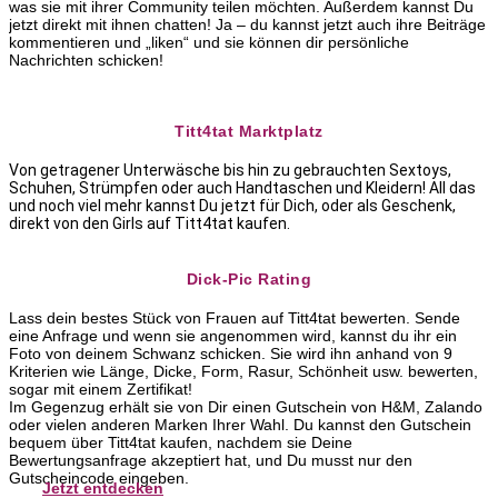
was sie mit ihrer Community teilen möchten. Außerdem kannst Du
jetzt direkt mit ihnen chatten! Ja – du kannst jetzt auch ihre Beiträge
kommentieren und „liken“ und sie können dir persönliche
Nachrichten schicken!
Titt4tat Marktplatz
Von getragener Unterwäsche bis hin zu gebrauchten Sextoys,
Schuhen, Strümpfen oder auch Handtaschen und Kleidern! All das
und noch viel mehr kannst Du jetzt für Dich, oder als Geschenk,
direkt von den Girls auf Titt4tat kaufen.
Dick-Pic Rating
Lass dein bestes Stück von Frauen auf Titt4tat bewerten. Sende
eine Anfrage und wenn sie angenommen wird, kannst du ihr ein
Foto von deinem Schwanz schicken. Sie wird ihn anhand von 9
Kriterien wie Länge, Dicke, Form, Rasur, Schönheit usw. bewerten,
sogar mit einem Zertifikat!
Im Gegenzug erhält sie von Dir einen Gutschein von H&M, Zalando
oder vielen anderen Marken Ihrer Wahl. Du kannst den Gutschein
bequem über Titt4tat kaufen, nachdem sie Deine
Bewertungsanfrage akzeptiert hat, und Du musst nur den
Gutscheincode eingeben.
Jetzt entdecken